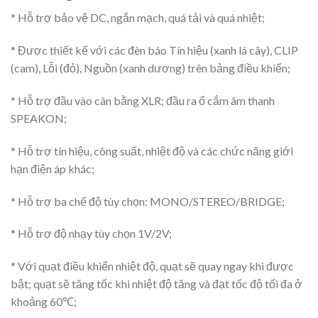
* Hỗ trợ bảo vệ DC, ngắn mạch, quá tải và quá nhiệt;
* Được thiết kế với các đèn báo Tín hiệu (xanh lá cây), CLIP
(cam), Lỗi (đỏ), Nguồn (xanh dương) trên bảng điều khiển;
* Hỗ trợ đầu vào cân bằng XLR; đầu ra ổ cắm âm thanh
SPEAKON;
* Hỗ trợ tín hiệu, công suất, nhiệt độ và các chức năng giới
hạn điện áp khác;
* Hỗ trợ ba chế độ tùy chọn: MONO/STEREO/BRIDGE;
* Hỗ trợ độ nhạy tùy chọn 1V/2V;
* Với quạt điều khiển nhiệt độ, quạt sẽ quay ngay khi được
bật; quạt sẽ tăng tốc khi nhiệt độ tăng và đạt tốc độ tối đa ở
khoảng 60℃;