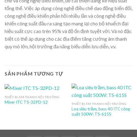
chế và công nghệ điều khiển, để cải thiện đáng kể hiệu suất
tổng thể. Việc áp dụng công nghệ điều chế dao động biến đổi,
công nghệ điều khiển phản hồi nhiều lần và công nghệ điều
khiển công suất đầu ra sáng tạo mang lại cho bộ khuếch đại
hiệu suất cực cao trên 95% và độ ổn định tuyệt vời. Và nó đặc
biệt có thể áp dụng cho các địa điểm tăng cường âm thanh
quy mô lớn, hội trường đa năng biểu diễn lưu diễn, v.v.
SẢN PHẨM TƯƠNG TỰ
THIẾT BỊ ÂM THANH HỘI TRƯỜNG
Mixer ITC TS-32PD-12
THIẾT BỊ ÂM THANH HỘI TRƯỜNG
Loa siêu trầm, bass 40 ITC công
suất 500W: TS-615S