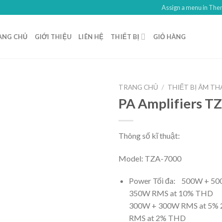
Assign a menu in Th
ANG CHỦ
GIỚI THIỆU
LIÊN HỆ
THIẾT BỊ
GIỎ HÀNG
TRANG CHỦ
/
THIẾT BỊ ÂM T
PA Amplifiers T
Thông số kĩ thuật:
Model: TZA-7000
Power Tối đa: 500W + 5
350W RMS at 10% THD
300W + 300W RMS at 5%
RMS at 2% THD