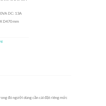
1100VA DC: 13A
5 X D470 mm
ng
trong đó người dùng cần cài đặt riêng mức