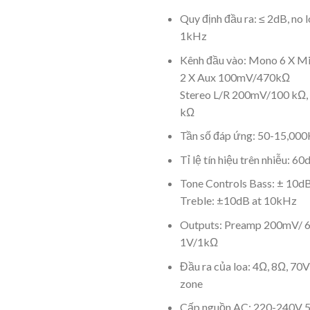
Quy định đầu ra: ≤ 2dB, no l
1kHz
Kênh đầu vào: Mono 6 X M
2 X Aux 100mV/470kΩ
Stereo L/R 200mV/100 kΩ, 
kΩ
Tần số đáp ứng: 50-15,0
Tỉ lệ tín hiệu trên nhiễu: 6
Tone Controls Bass: ± 10dB
Treble: ±10dB at 10kHz
Outputs: Preamp 200mV/ 6
1V/1kΩ
Đầu ra của loa: 4Ω, 8Ω, 70
zone
Cấp nguồn AC: 220-240V