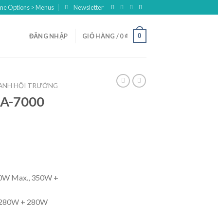
eme Options > Menus
Newsletter
0
ĐĂNG NHẬP
GIỎ HÀNG /
0
₫
HANH HỘI TRƯỜNG
ZA-7000
00W Max., 350W +
 280W + 280W