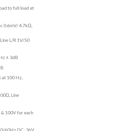
oad to full load at
ic 0.6mV/ 4.7kΩ,
Line L/R 1V/50
00Hz ± 3dB
0dB
 at 100 Hz,
00Ω, Line
V & 100V for each
 50/60Hz DC: 36V