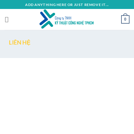
Skip
ADD ANYTHING HERE OR JUST REMOVE IT...
to
content
0
LIÊN HỆ