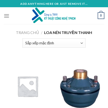
Skip
ADD ANYTHING HERE OR JUST REMOVE IT...
to
content
0
TRANG CHỦ
/
LOA NÉN TRUYỀN THANH