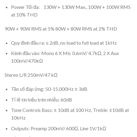
Power Tối đa: 130W + 130W Max., 100W + 100W RMS
at 10% THD
90W + 90W RMS at 5% 80W + 80W RMS at 2% THD
Quy định đầu ra: ≤ 2dB, no load to full load at 1kHz
Kênh đầu vào: Mono 6 X Mic 0.6mV/ 4.7kΩ, 2 X Aux
100mV/470kΩ
Stereo L/R 250mV/47 kΩ
Tần số đáp ứng: 50-15,000Hz ± 3dB
Tỉ lệ tín hiệu trên nhiễu: 60dB
Tone Controls Bass: ± 10dB at 100 Hz, Treble: ±10dB at
10kHz
Outputs: Preamp 200mV/ 600Ω, Line 1V/1kΩ