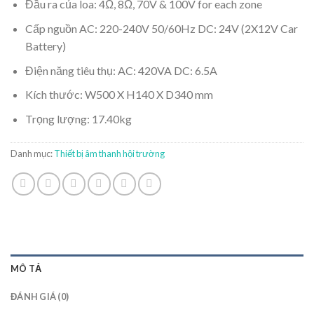
Đầu ra của loa: 4Ω, 8Ω, 70V & 100V for each zone
Cấp nguồn AC: 220-240V 50/60Hz DC: 24V (2X12V Car
Battery)
Điện năng tiêu thụ: AC: 420VA DC: 6.5A
Kích thước: W500 X H140 X D340 mm
Trọng lượng: 17.40kg
Danh mục:
Thiết bị âm thanh hội trường
MÔ TẢ
ĐÁNH GIÁ (0)